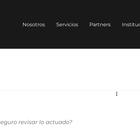
Nosotros
Servicios
Partners
Institu
eguro revisar lo actuado?