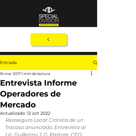
Entrada
16 mar 2017
1 min de lectura
Entrevista Informe
Operadores de
Mercado
Actualizado:
12 oct 2022
Reaseguro Local: Crónica de un 
fracaso anunciado. Entrevista al 
Lic. Guillermo J. G. Pastore, CEO 