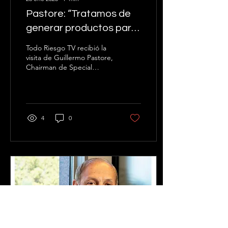
Pastore: “Tratamos de
generar productos para
que las compañías
Todo Riesgo TV recibió la
tengan alternativas
visita de Guillermo Pastore,
Chairman de Special
diferenciales”
Division Reinsurance
Brokers. El ejecutivo
conversó acerca de...
4
0