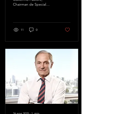
Chairman de Special
Division Reinsurance
Brokers, para hablar sobre
las tendencias nacionales...
11
0
26 ene 2025
∙
1
min