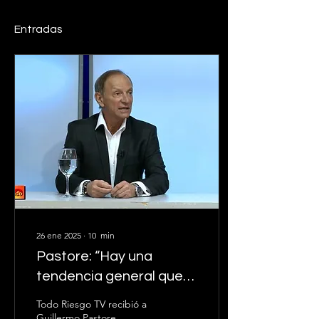
Entradas
26 ene 2025
∙
10
min
Pastore: “Hay una
tendencia general que
muestra una pequeña
Todo Riesgo TV recibió a
oferta excedente”
Guillermo Pastore,