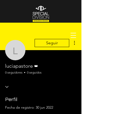
Más acciones
Seguir
luciapastore
Administrador
luciapastore
0 seguidores
0 seguidos
Perfil
Fecha de registro: 30 jun 2022